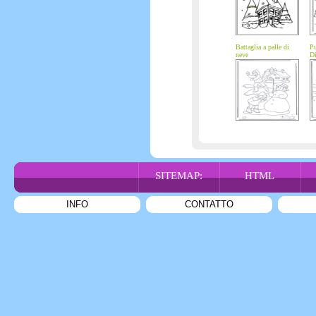
Battaglia a palle di
Pu
neve
Di
nu
SITEMAP:
HTML
INFO
CONTATTO