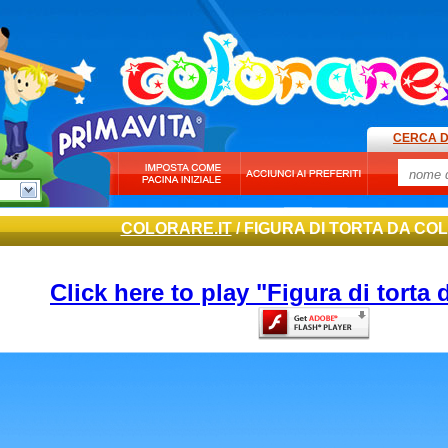
CERCA D
COLORARE.IT
/ FIGURA DI TORTA DA C
Click here to play "Figura di torta 