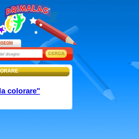
ISEGNI
OLORARE
da colorare"