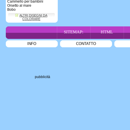
Cammello per bambini
Orsetto al mare
Bobo
ALTRI DISEGNI DA
COLORARE
SITEMAP:
HTML
INFO
CONTATTO
pubblicità