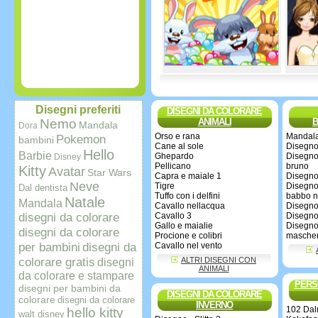
Disegni preferiti
DISEGNI DA COLORARE
Nemo
ANIMALI
B
Mandala
Dora
Orso e rana
Mandala
Pokemon
bambini
Cane al sole
Disegno
Hello
Barbie
Ghepardo
Disegno 
Disney
Pellicano
bruno
Kitty
Avatar
Star Wars
Capra e maiale 1
Disegno
Neve
Tigre
Disegno 
Dal dentista
Tuffo con i delfini
babbo n
Natale
Mandala
Cavallo nellacqua
Disegno
disegni da colorare
Cavallo 3
Disegno
Gallo e maialie
Disegno 
disegni da colorare
Procione e colibri
mascher
per bambini
disegni da
Cavallo nel vento
colorare gratis
ALTRI DISEGNI CON
disegni
ANIMALI
da colorare e stampare
PERS
disegni per bambini da
DISEGNI DA COLORARE
colorare
disegni da colorare
INVERNO
102 Dal
hello kitty
walt disney