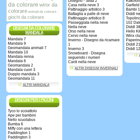
Disegno - Slitta 2
Kakofon
da colorare
winx da
Casa nella neve 3
Garfield
Pattinaggio artistico 3
Bambi 1
colorare
animali da colorare
Battaglia a palle di neve
Diddl n
giochi da colorare
Pattinaggio artistico 8
Topolino
Passeggiata nella neve
102 Dal
Nella neve
Diddl 3
DISEGNI DA COLORARE
Orso nella neve
Hello Ki
MANDALA
Cervo nella neve
Winx cl
Mandala 7
Inverno - Disegno da ricamare
Paperin
Mandala 9
1
Diddl 2
Geomandala animali 7
Inverno 3
Diddl 1
Mandala 10
Snowboard - Disegna
Mandala renna
seguendo i numeri
Mandala 6
Canti nella neve
Geomandala 2
ALTRI DISEGNI INVERNALI
Mandala cuori 3
Doppio mandala 3
Geomandala 11
ALTRI MANDALA
DISEGNI PER I PICCINI
Tyco lo scoiattolo
Ape per bambini
Nello scuolabus
Bumba 6
Miffy con una lettera
Paddington 1
Paddington 3