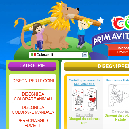
Colorare.it
CATEGORIE
DISEGNI PRE
DISEGNI PER I PICCINI
Cartello per maniglia
Bandierina Nata
San Valentino
DISEGNI DA
COLORARE ANIMALI
DISEGNI DA
Categoria:
COLORARE MANDALA
Categoria:
Disegni da col
Disegni da colorare
Natale
PERSONAGGI DI
Temi
FUMETTI