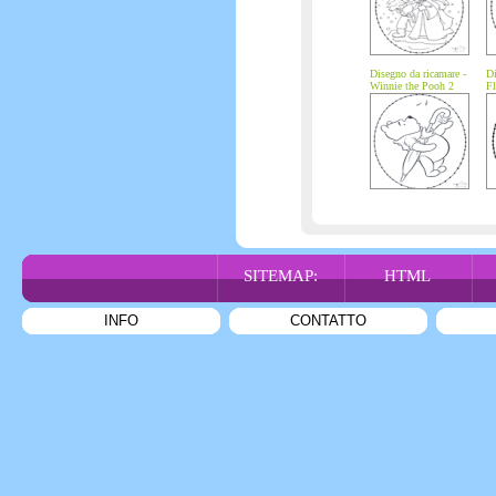
Disegno da ricamare -
Di
Winnie the Pooh 2
Fl
SITEMAP:
HTML
INFO
CONTATTO