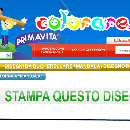
CERCA D
DISEGNI DA BUCHERELLARE
/
MANDALA
/ DISEGNO 
TORNA A "MANDALA"