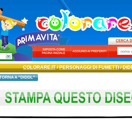
CERCA D
COLORARE.IT
/
PERSONAGGI DI FUMETTI
/
DID
TORNA A "DIDDL"