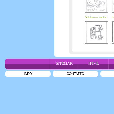
Autobus con bambini
La
SITEMAP:
HTML
INFO
CONTATTO