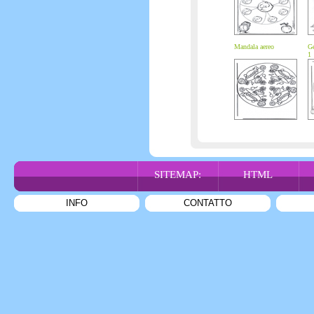
Mandala aereo
Ge
1
SITEMAP:
HTML
INFO
CONTATTO