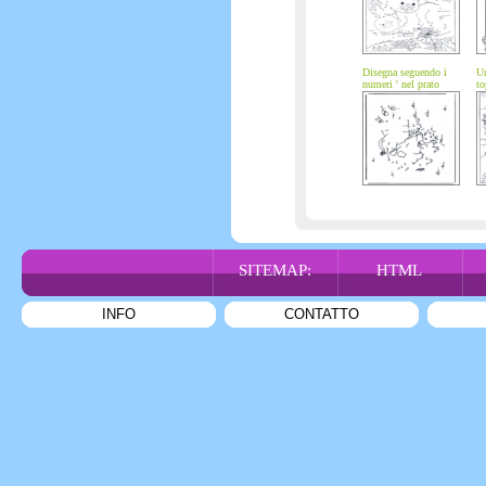
Disegna seguendo i
Un
numeri ' nel prato
to
SITEMAP:
HTML
INFO
CONTATTO