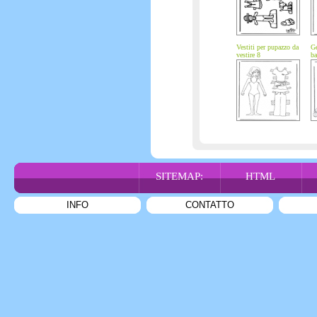
Vestiti per pupazzo da
Ge
vestire 8
ba
SITEMAP:
HTML
INFO
CONTATTO