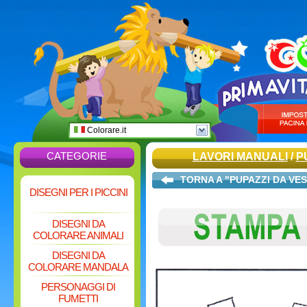
Colorare.it
CATEGORIE
LAVORI MANUALI
/
P
TORNA A "PUPAZZI DA VES
DISEGNI PER I PICCINI
DISEGNI DA
COLORARE ANIMALI
DISEGNI DA
COLORARE MANDALA
PERSONAGGI DI
FUMETTI