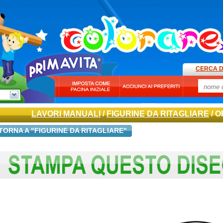
CERCA D
LAVORI MANUALI
/
FIGURINE DA RITAGLIARE
/ 
TORNA A "FIGURINE DA RITAGLIARE"