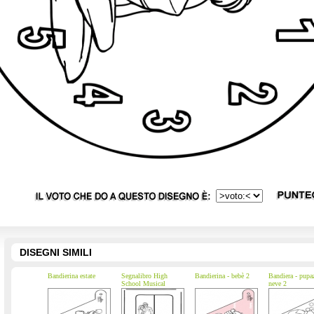
DISEGNI SIMILI
Bandierina estate
Segnalibro High
Bandierina - bebè 2
Bandiera - pupa
School Musical
neve 2